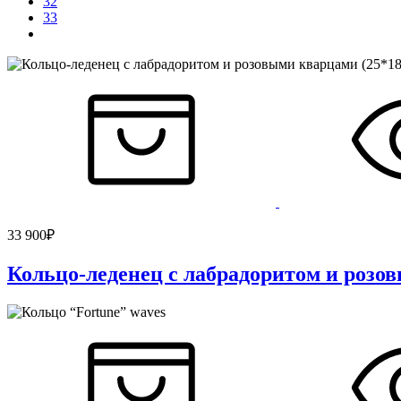
32
33
33 900
₽
Кольцо-леденец с лабрадоритом и розо